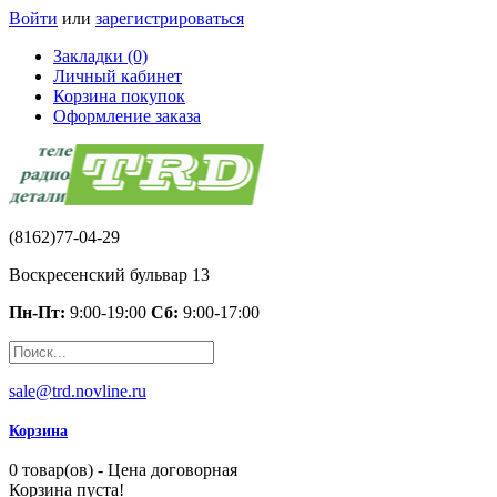
Войти
или
зарегистрироваться
Закладки (0)
Личный кабинет
Корзина покупок
Оформление заказа
(8162)77-04-29
Воскресенский бульвар 13
Пн-Пт:
9:00-19:00
Сб:
9:00-17:00
sale@trd.novline.ru
Корзина
0 товар(ов) - Цена договорная
Корзина пуста!