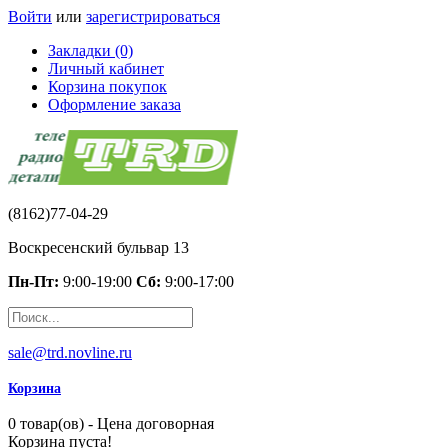
Войти
или
зарегистрироваться
Закладки (0)
Личный кабинет
Корзина покупок
Оформление заказа
(8162)77-04-29
Воскресенский бульвар 13
Пн-Пт:
9:00-19:00
Сб:
9:00-17:00
sale@trd.novline.ru
Корзина
0 товар(ов) - Цена договорная
Корзина пуста!