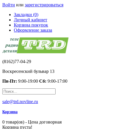
Войти
или
зарегистрироваться
Закладки (0)
Личный кабинет
Корзина покупок
Оформление заказа
(8162)77-04-29
Воскресенский бульвар 13
Пн-Пт:
9:00-19:00
Сб:
9:00-17:00
sale@trd.novline.ru
Корзина
0 товар(ов) - Цена договорная
Корзина пуста!