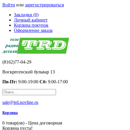
Войти
или
зарегистрироваться
Закладки (0)
Личный кабинет
Корзина покупок
Оформление заказа
(8162)77-04-29
Воскресенский бульвар 13
Пн-Пт:
9:00-19:00
Сб:
9:00-17:00
sale@trd.novline.ru
Корзина
0 товар(ов) - Цена договорная
Корзина пуста!