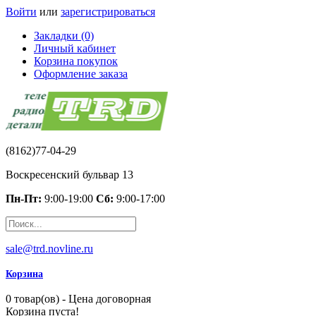
Войти
или
зарегистрироваться
Закладки (0)
Личный кабинет
Корзина покупок
Оформление заказа
(8162)77-04-29
Воскресенский бульвар 13
Пн-Пт:
9:00-19:00
Сб:
9:00-17:00
sale@trd.novline.ru
Корзина
0 товар(ов) - Цена договорная
Корзина пуста!