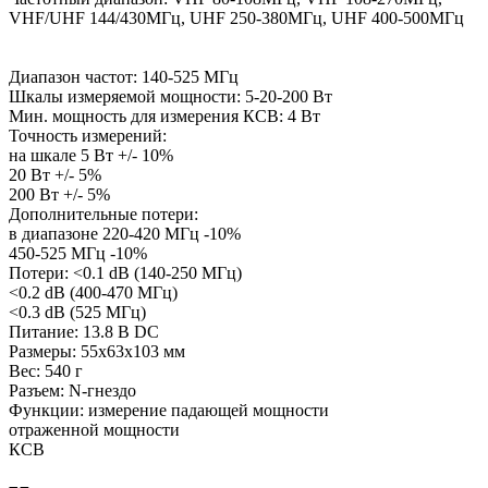
VHF/UHF 144/430МГц, UHF 250-380МГц, UHF 400-500МГц
Диапазон частот: 140-525 МГц
Шкалы измеряемой мощности: 5-20-200 Вт
Мин. мощность для измерения КСВ: 4 Вт
Точность измерений:
на шкале 5 Вт +/- 10%
20 Вт +/- 5%
200 Вт +/- 5%
Дополнительные потери:
в диапазоне 220-420 МГц -10%
450-525 МГц -10%
Потери: <0.1 dB (140-250 МГц)
<0.2 dB (400-470 МГц)
<0.3 dB (525 МГц)
Питание: 13.8 В DC
Размеры: 55x63x103 мм
Вес: 540 г
Разъем: N-гнездо
Функции: измерение падающей мощности
отраженной мощности
КСВ