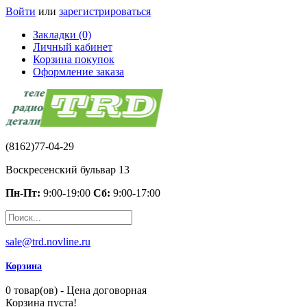
Войти
или
зарегистрироваться
Закладки (0)
Личный кабинет
Корзина покупок
Оформление заказа
(8162)77-04-29
Воскресенский бульвар 13
Пн-Пт:
9:00-19:00
Сб:
9:00-17:00
sale@trd.novline.ru
Корзина
0 товар(ов) - Цена договорная
Корзина пуста!