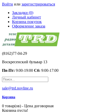
Войти
или
зарегистрироваться
Закладки (0)
Личный кабинет
Корзина покупок
Оформление заказа
(8162)77-04-29
Воскресенский бульвар 13
Пн-Пт:
9:00-19:00
Сб:
9:00-17:00
sale@trd.novline.ru
Корзина
0 товар(ов) - Цена договорная
Корзина пуста!