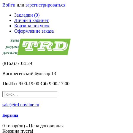
Войти
или
зарегистрироваться
Закладки (0)
Личный кабинет
Корзина покупок
Оформление заказа
(8162)77-04-29
Воскресенский бульвар 13
Пн-Пт:
9:00-19:00
Сб:
9:00-17:00
sale@trd.novline.ru
Корзина
0 товар(ов) - Цена договорная
Корзина пуста!