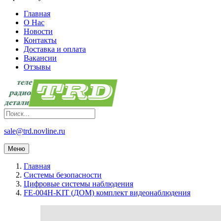
Главная
О Нас
Новости
Контакты
Доставка и оплата
Вакансии
Отзывы
sale@trd.novline.ru
Меню
Главная
Системы безопасности
Цифровые системы наблюдения
FE-004H-KIT (ДОМ) комплект видеонаблюдения