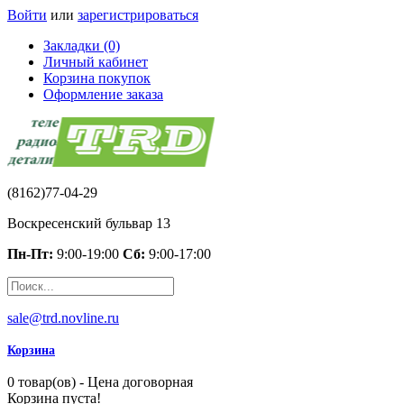
Войти
или
зарегистрироваться
Закладки (0)
Личный кабинет
Корзина покупок
Оформление заказа
(8162)77-04-29
Воскресенский бульвар 13
Пн-Пт:
9:00-19:00
Сб:
9:00-17:00
sale@trd.novline.ru
Корзина
0 товар(ов) - Цена договорная
Корзина пуста!