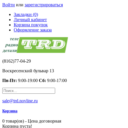
Войти
или
зарегистрироваться
Закладки (0)
Личный кабинет
Корзина покупок
Оформление заказа
(8162)77-04-29
Воскресенский бульвар 13
Пн-Пт:
9:00-19:00
Сб:
9:00-17:00
sale@trd.novline.ru
Корзина
0 товар(ов) - Цена договорная
Корзина пуста!