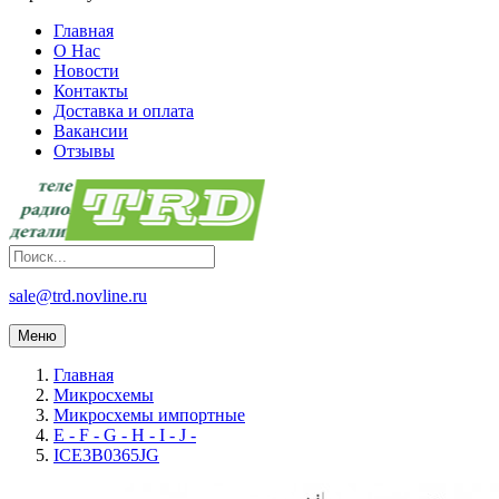
Главная
О Нас
Новости
Контакты
Доставка и оплата
Вакансии
Отзывы
sale@trd.novline.ru
Меню
Главная
Микросхемы
Микросхемы импортные
E - F - G - H - I - J -
ICE3B0365JG