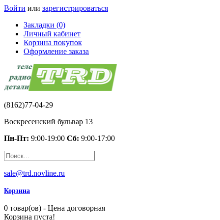
Войти
или
зарегистрироваться
Закладки (0)
Личный кабинет
Корзина покупок
Оформление заказа
(8162)77-04-29
Воскресенский бульвар 13
Пн-Пт:
9:00-19:00
Сб:
9:00-17:00
sale@trd.novline.ru
Корзина
0 товар(ов) - Цена договорная
Корзина пуста!