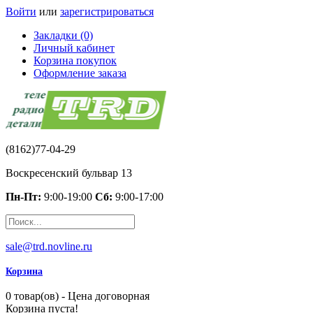
Войти
или
зарегистрироваться
Закладки (0)
Личный кабинет
Корзина покупок
Оформление заказа
(8162)77-04-29
Воскресенский бульвар 13
Пн-Пт:
9:00-19:00
Сб:
9:00-17:00
sale@trd.novline.ru
Корзина
0 товар(ов) - Цена договорная
Корзина пуста!