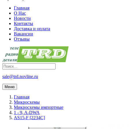
Главная
О Нас
Новости
Контакты
Доставка и оплата
Вакансии
Отзывы
sale@trd.novline.ru
Меню
Главная
Микросхемы
Микросхемы импортные
1 - 9, A-DWA
AS15-F [2234C]