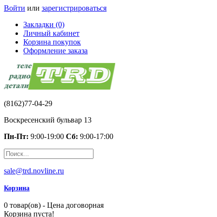
Войти
или
зарегистрироваться
Закладки (0)
Личный кабинет
Корзина покупок
Оформление заказа
(8162)77-04-29
Воскресенский бульвар 13
Пн-Пт:
9:00-19:00
Сб:
9:00-17:00
sale@trd.novline.ru
Корзина
0 товар(ов) - Цена договорная
Корзина пуста!