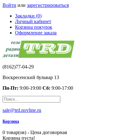
Войти
или
зарегистрироваться
Закладки (0)
Личный кабинет
Корзина покупок
Оформление заказа
(8162)77-04-29
Воскресенский бульвар 13
Пн-Пт:
9:00-19:00
Сб:
9:00-17:00
sale@trd.novline.ru
Корзина
0 товар(ов) - Цена договорная
Корзина пуста!