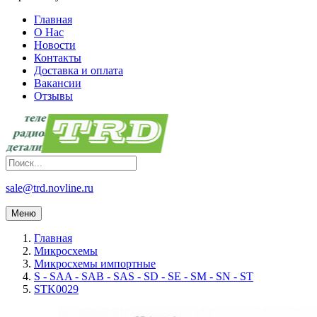
Главная
О Нас
Новости
Контакты
Доставка и оплата
Вакансии
Отзывы
sale@trd.novline.ru
Меню
Главная
Микросхемы
Микросхемы импортные
S - SAA - SAB - SAS - SD - SE - SM - SN - ST
STK0029