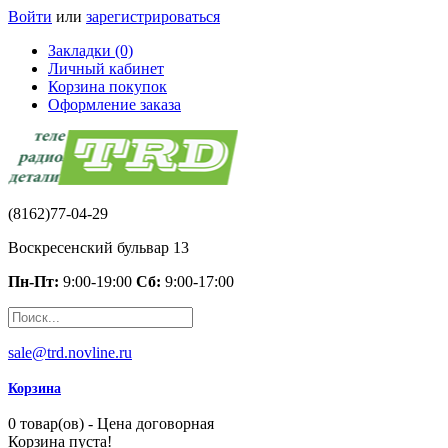
Войти
или
зарегистрироваться
Закладки (0)
Личный кабинет
Корзина покупок
Оформление заказа
(8162)77-04-29
Воскресенский бульвар 13
Пн-Пт:
9:00-19:00
Сб:
9:00-17:00
sale@trd.novline.ru
Корзина
0 товар(ов) - Цена договорная
Корзина пуста!