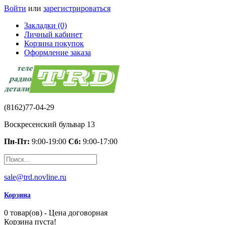
Войти
или
зарегистрироваться
Закладки (0)
Личный кабинет
Корзина покупок
Оформление заказа
(8162)77-04-29
Воскресенский бульвар 13
Пн-Пт:
9:00-19:00
Сб:
9:00-17:00
sale@trd.novline.ru
Корзина
0 товар(ов) - Цена договорная
Корзина пуста!