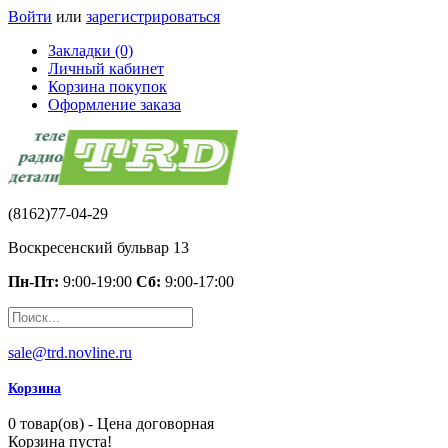
Войти
или
зарегистрироваться
Закладки (0)
Личный кабинет
Корзина покупок
Оформление заказа
(8162)77-04-29
Воскресенский бульвар 13
Пн-Пт:
9:00-19:00
Сб:
9:00-17:00
sale@trd.novline.ru
Корзина
0 товар(ов) - Цена договорная
Корзина пуста!