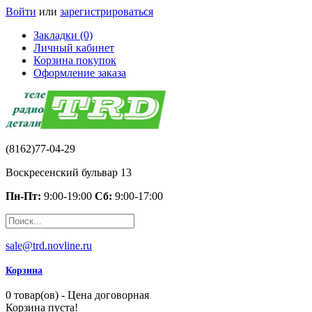
Войти
или
зарегистрироваться
Закладки (0)
Личный кабинет
Корзина покупок
Оформление заказа
(8162)77-04-29
Воскресенский бульвар 13
Пн-Пт:
9:00-19:00
Сб:
9:00-17:00
sale@trd.novline.ru
Корзина
0 товар(ов) - Цена договорная
Корзина пуста!