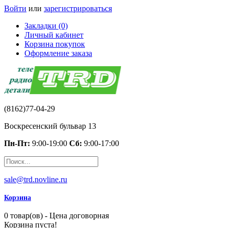
Войти
или
зарегистрироваться
Закладки (0)
Личный кабинет
Корзина покупок
Оформление заказа
(8162)77-04-29
Воскресенский бульвар 13
Пн-Пт:
9:00-19:00
Сб:
9:00-17:00
sale@trd.novline.ru
Корзина
0 товар(ов) - Цена договорная
Корзина пуста!