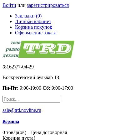
Войти
или
зарегистрироваться
Закладки (0)
Личный кабинет
Корзина покупок
Оформление заказа
(8162)77-04-29
Воскресенский бульвар 13
Пн-Пт:
9:00-19:00
Сб:
9:00-17:00
sale@trd.novline.ru
Корзина
0 товар(ов) - Цена договорная
Корзина пуста!