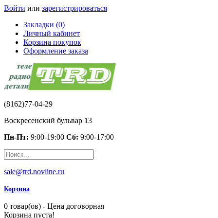
Войти
или
зарегистрироваться
Закладки (0)
Личный кабинет
Корзина покупок
Оформление заказа
(8162)77-04-29
Воскресенский бульвар 13
Пн-Пт:
9:00-19:00
Сб:
9:00-17:00
sale@trd.novline.ru
Корзина
0 товар(ов) - Цена договорная
Корзина пуста!