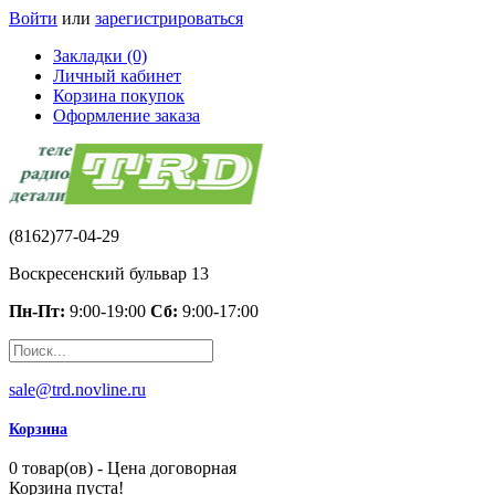
Войти
или
зарегистрироваться
Закладки (0)
Личный кабинет
Корзина покупок
Оформление заказа
(8162)77-04-29
Воскресенский бульвар 13
Пн-Пт:
9:00-19:00
Сб:
9:00-17:00
sale@trd.novline.ru
Корзина
0 товар(ов) - Цена договорная
Корзина пуста!