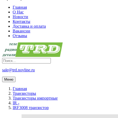
Главная
О Нас
Новости
Контакты
Доставка и оплата
Вакансии
Отзывы
sale@trd.novline.ru
Меню
Главная
Транзисторы
Транзисторы импортные
IR -
IRF3008 транзистор