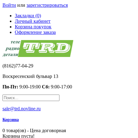
Войти
или
зарегистрироваться
Закладки (0)
Личный кабинет
Корзина покупок
Оформление заказа
(8162)77-04-29
Воскресенский бульвар 13
Пн-Пт:
9:00-19:00
Сб:
9:00-17:00
sale@trd.novline.ru
Корзина
0 товар(ов) - Цена договорная
Корзина пуста!