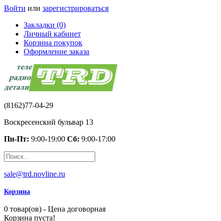
Войти
или
зарегистрироваться
Закладки (0)
Личный кабинет
Корзина покупок
Оформление заказа
(8162)77-04-29
Воскресенский бульвар 13
Пн-Пт:
9:00-19:00
Сб:
9:00-17:00
sale@trd.novline.ru
Корзина
0 товар(ов) - Цена договорная
Корзина пуста!