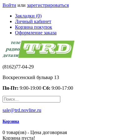
Войти
или
зарегистрироваться
Закладки (0)
Личный кабинет
Корзина покупок
Оформление заказа
(8162)77-04-29
Воскресенский бульвар 13
Пн-Пт:
9:00-19:00
Сб:
9:00-17:00
sale@trd.novline.ru
Корзина
0 товар(ов) - Цена договорная
Корзина пуста!