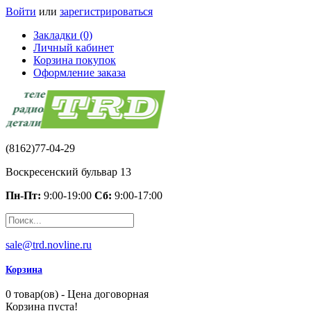
Войти
или
зарегистрироваться
Закладки (0)
Личный кабинет
Корзина покупок
Оформление заказа
(8162)77-04-29
Воскресенский бульвар 13
Пн-Пт:
9:00-19:00
Сб:
9:00-17:00
sale@trd.novline.ru
Корзина
0 товар(ов) - Цена договорная
Корзина пуста!