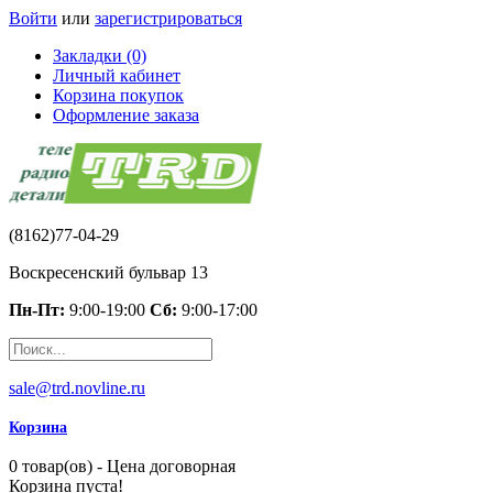
Войти
или
зарегистрироваться
Закладки (0)
Личный кабинет
Корзина покупок
Оформление заказа
(8162)77-04-29
Воскресенский бульвар 13
Пн-Пт:
9:00-19:00
Сб:
9:00-17:00
sale@trd.novline.ru
Корзина
0 товар(ов) - Цена договорная
Корзина пуста!