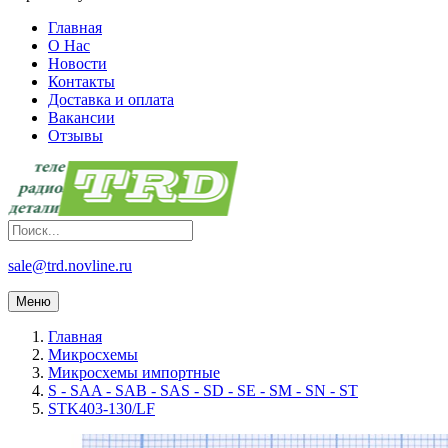
Главная
О Нас
Новости
Контакты
Доставка и оплата
Вакансии
Отзывы
sale@trd.novline.ru
Меню
Главная
Микросхемы
Микросхемы импортные
S - SAA - SAB - SAS - SD - SE - SM - SN - ST
STK403-130/LF