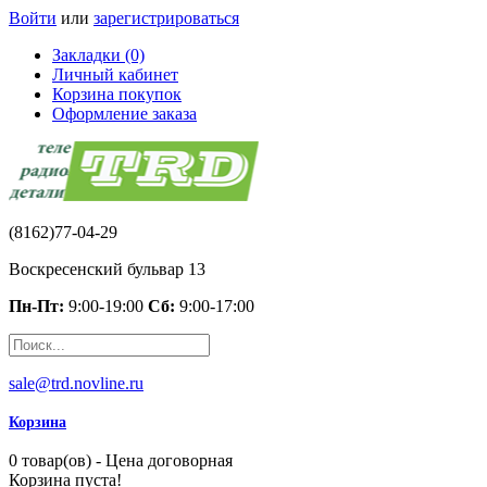
Войти
или
зарегистрироваться
Закладки (0)
Личный кабинет
Корзина покупок
Оформление заказа
(8162)77-04-29
Воскресенский бульвар 13
Пн-Пт:
9:00-19:00
Сб:
9:00-17:00
sale@trd.novline.ru
Корзина
0 товар(ов) - Цена договорная
Корзина пуста!