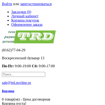
Войти
или
зарегистрироваться
Закладки (0)
Личный кабинет
Корзина покупок
Оформление заказа
(8162)77-04-29
Воскресенский бульвар 13
Пн-Пт:
9:00-19:00
Сб:
9:00-17:00
sale@trd.novline.ru
Корзина
0 товар(ов) - Цена договорная
Корзина пуста!