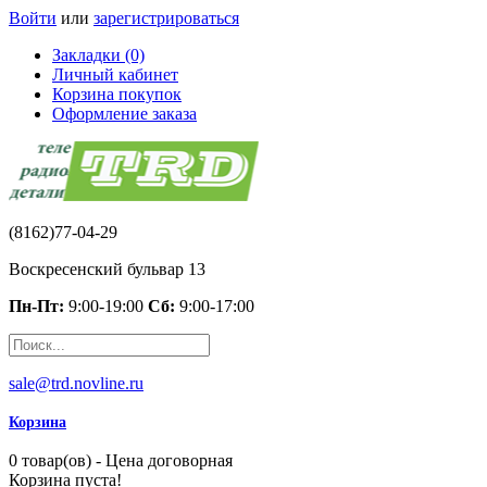
Войти
или
зарегистрироваться
Закладки (0)
Личный кабинет
Корзина покупок
Оформление заказа
(8162)77-04-29
Воскресенский бульвар 13
Пн-Пт:
9:00-19:00
Сб:
9:00-17:00
sale@trd.novline.ru
Корзина
0 товар(ов) - Цена договорная
Корзина пуста!