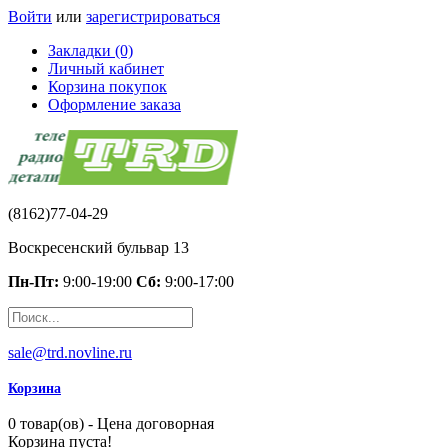
Войти
или
зарегистрироваться
Закладки (0)
Личный кабинет
Корзина покупок
Оформление заказа
(8162)77-04-29
Воскресенский бульвар 13
Пн-Пт:
9:00-19:00
Сб:
9:00-17:00
sale@trd.novline.ru
Корзина
0 товар(ов) - Цена договорная
Корзина пуста!