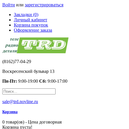
Войти
или
зарегистрироваться
Закладки (0)
Личный кабинет
Корзина покупок
Оформление заказа
(8162)77-04-29
Воскресенский бульвар 13
Пн-Пт:
9:00-19:00
Сб:
9:00-17:00
sale@trd.novline.ru
Корзина
0 товар(ов) - Цена договорная
Корзина пуста!