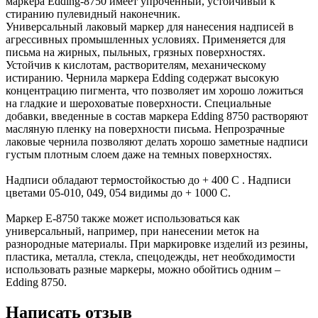
маркера Edding-8750 имеет упроченный, устойчивый к
стиранию пулевидный наконечник.
Универсальный лаковый маркер для нанесения надписей в
агрессивных промышленных условиях. Применяется для
письма на жирных, пыльных, грязных поверхностях.
Устойчив к кислотам, растворителям, механическому
истиранию. Чернила маркера Edding содержат высокую
концентрацию пигмента, что позволяет им хорошо ложиться
на гладкие и шероховатые поверхности. Специальные
добавки, введенные в состав маркера Edding 8750 растворяют
масляную пленку на поверхности письма. Непрозрачные
лаковые чернила позволяют делать хорошо заметные надписи
густым плотным слоем даже на темных поверхностях.
Надписи обладают термостойкостью до + 400 С . Надписи
цветами 05-010, 049, 054 видимы до + 1000 С.
Маркер Е-8750 также может использоваться как
универсальный, например, при нанесении меток на
разнородные материалы. При маркировке изделий из резины,
пластика, металла, стекла, спецодежды, нет необходимости
использовать разные маркеры, можно обойтись одним –
Edding 8750.
Написать отзыв