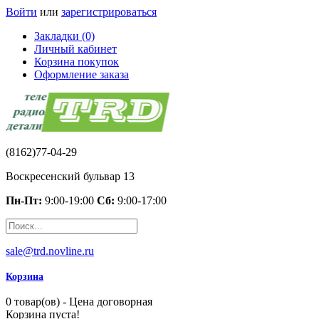
Войти
или
зарегистрироваться
Закладки (0)
Личный кабинет
Корзина покупок
Оформление заказа
(8162)77-04-29
Воскресенский бульвар 13
Пн-Пт:
9:00-19:00
Сб:
9:00-17:00
sale@trd.novline.ru
Корзина
0 товар(ов) - Цена договорная
Корзина пуста!