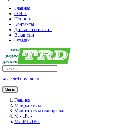
Главная
О Нас
Новости
Контакты
Доставка и оплата
Вакансии
Отзывы
sale@trd.novline.ru
Меню
Главная
Микросхемы
Микросхемы импортные
M - uPc -
MC34151PG