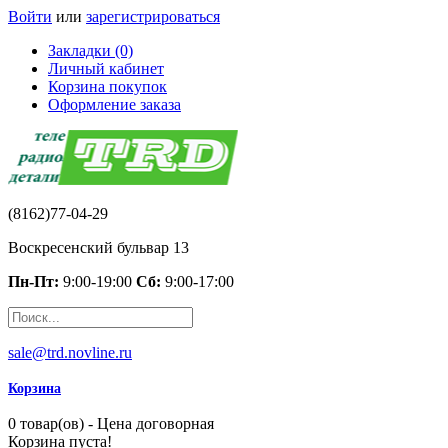
Войти
или
зарегистрироваться
Закладки (0)
Личный кабинет
Корзина покупок
Оформление заказа
(8162)77-04-29
Воскресенский бульвар 13
Пн-Пт:
9:00-19:00
Сб:
9:00-17:00
sale@trd.novline.ru
Корзина
0 товар(ов) - Цена договорная
Корзина пуста!