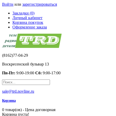
Войти
или
зарегистрироваться
Закладки (0)
Личный кабинет
Корзина покупок
Оформление заказа
(8162)77-04-29
Воскресенский бульвар 13
Пн-Пт:
9:00-19:00
Сб:
9:00-17:00
sale@trd.novline.ru
Корзина
0 товар(ов) - Цена договорная
Корзина пуста!