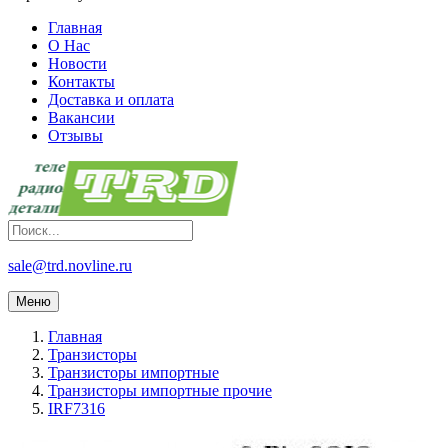
Главная
О Нас
Новости
Контакты
Доставка и оплата
Вакансии
Отзывы
sale@trd.novline.ru
Меню
Главная
Транзисторы
Транзисторы импортные
Транзисторы импортные прочие
IRF7316