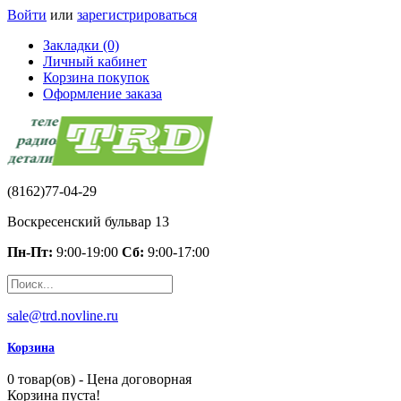
Войти
или
зарегистрироваться
Закладки (0)
Личный кабинет
Корзина покупок
Оформление заказа
(8162)77-04-29
Воскресенский бульвар 13
Пн-Пт:
9:00-19:00
Сб:
9:00-17:00
sale@trd.novline.ru
Корзина
0 товар(ов) - Цена договорная
Корзина пуста!