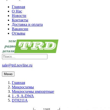
Главная
О Нас
Новости
Контакты
Доставка и оплата
Вакансии
Отзывы
sale@trd.novline.ru
Меню
Главная
Микросхемы
Микросхемы импортные
1 - 9, A-DWA
DT8211A