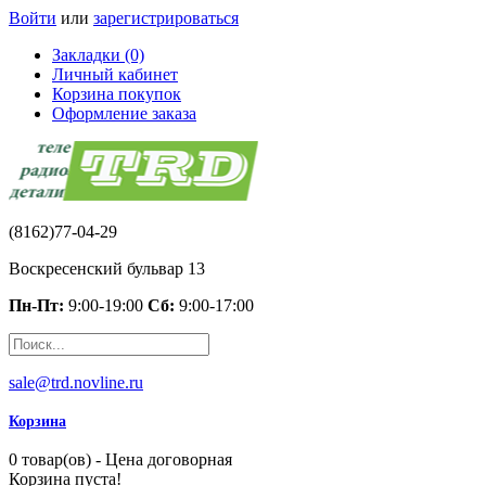
Войти
или
зарегистрироваться
Закладки (0)
Личный кабинет
Корзина покупок
Оформление заказа
(8162)77-04-29
Воскресенский бульвар 13
Пн-Пт:
9:00-19:00
Сб:
9:00-17:00
sale@trd.novline.ru
Корзина
0 товар(ов) - Цена договорная
Корзина пуста!