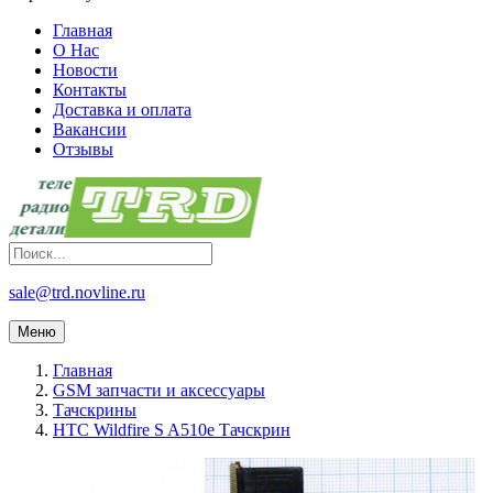
Главная
О Нас
Новости
Контакты
Доставка и оплата
Вакансии
Отзывы
sale@trd.novline.ru
Меню
Главная
GSM запчасти и аксессуары
Тачскрины
HTC Wildfire S A510e Тачскрин