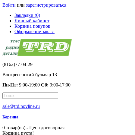
Войти
или
зарегистрироваться
Закладки (0)
Личный кабинет
Корзина покупок
Оформление заказа
(8162)77-04-29
Воскресенский бульвар 13
Пн-Пт:
9:00-19:00
Сб:
9:00-17:00
sale@trd.novline.ru
Корзина
0 товар(ов) - Цена договорная
Корзина пуста!