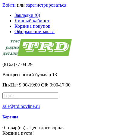
Войти
или
зарегистрироваться
Закладки (0)
Личный кабинет
Корзина покупок
Оформление заказа
(8162)77-04-29
Воскресенский бульвар 13
Пн-Пт:
9:00-19:00
Сб:
9:00-17:00
sale@trd.novline.ru
Корзина
0 товар(ов) - Цена договорная
Корзина пуста!