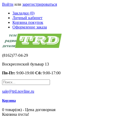
Войти
или
зарегистрироваться
Закладки (0)
Личный кабинет
Корзина покупок
Оформление заказа
(8162)77-04-29
Воскресенский бульвар 13
Пн-Пт:
9:00-19:00
Сб:
9:00-17:00
sale@trd.novline.ru
Корзина
0 товар(ов) - Цена договорная
Корзина пуста!