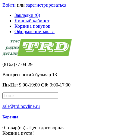
Войти
или
зарегистрироваться
Закладки (0)
Личный кабинет
Корзина покупок
Оформление заказа
(8162)77-04-29
Воскресенский бульвар 13
Пн-Пт:
9:00-19:00
Сб:
9:00-17:00
sale@trd.novline.ru
Корзина
0 товар(ов) - Цена договорная
Корзина пуста!