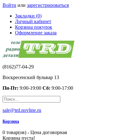
Войти
или
зарегистрироваться
Закладки (0)
Личный кабинет
Корзина покупок
Оформление заказа
(8162)77-04-29
Воскресенский бульвар 13
Пн-Пт:
9:00-19:00
Сб:
9:00-17:00
sale@trd.novline.ru
Корзина
0 товар(ов) - Цена договорная
Корзина пуста!