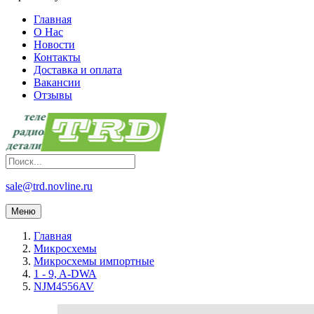
Главная
О Нас
Новости
Контакты
Доставка и оплата
Вакансии
Отзывы
sale@trd.novline.ru
Меню
Главная
Микросхемы
Микросхемы импортные
1 - 9, A-DWA
NJM4556AV