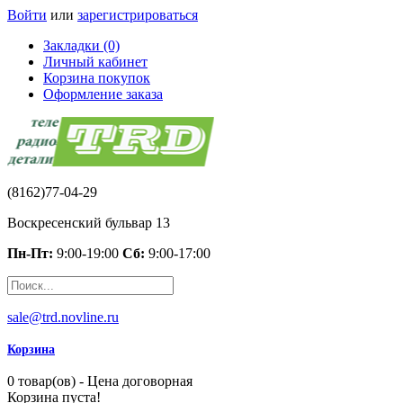
Войти
или
зарегистрироваться
Закладки (0)
Личный кабинет
Корзина покупок
Оформление заказа
(8162)77-04-29
Воскресенский бульвар 13
Пн-Пт:
9:00-19:00
Сб:
9:00-17:00
sale@trd.novline.ru
Корзина
0 товар(ов) - Цена договорная
Корзина пуста!