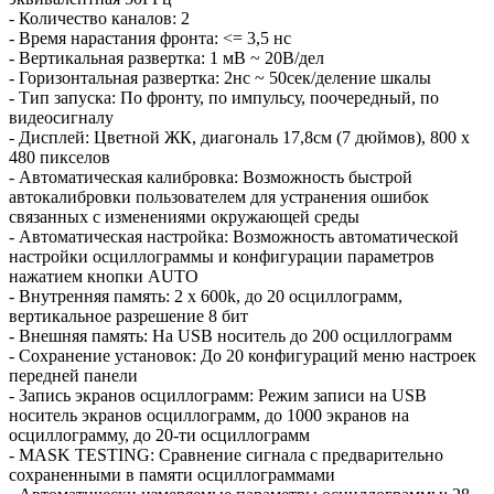
- Количество каналов: 2
- Время нарастания фронта: <= 3,5 нс
- Вертикальная развертка: 1 мВ ~ 20В/дел
- Горизонтальная развертка: 2нс ~ 50сек/деление шкалы
- Тип запуска: По фронту, по импульсу, поочередный, по
видеосигналу
- Дисплей: Цветной ЖК, диагональ 17,8см (7 дюймов), 800 x
480 пикселов
- Автоматическая калибровка: Возможность быстрой
автокалибровки пользователем для устранения ошибок
связанных с изменениями окружающей среды
- Автоматическая настройка: Возможность автоматической
настройки осциллограммы и конфигурации параметров
нажатием кнопки AUTO
- Внутренняя память: 2 x 600k, до 20 осциллограмм,
вертикальное разрешение 8 бит
- Внешняя память: На USB носитель до 200 осциллограмм
- Сохранение установок: До 20 конфигураций меню настроек
передней панели
- Запись экранов осциллограмм: Режим записи на USB
носитель экранов осциллограмм, до 1000 экранов на
осциллограмму, до 20-ти осциллограмм
- MASK TESTING: Сравнение сигнала с предварительно
сохраненными в памяти осциллограммами