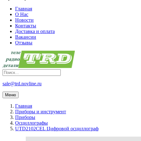
Главная
О Нас
Новости
Контакты
Доставка и оплата
Вакансии
Отзывы
sale@trd.novline.ru
Меню
Главная
Приборы и инструмент
Приборы
Осциллографы
UTD2102CEL Цифровой осциллограф