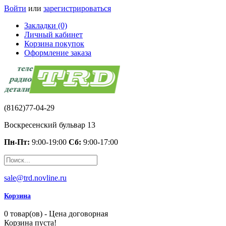
Войти
или
зарегистрироваться
Закладки (0)
Личный кабинет
Корзина покупок
Оформление заказа
(8162)77-04-29
Воскресенский бульвар 13
Пн-Пт:
9:00-19:00
Сб:
9:00-17:00
sale@trd.novline.ru
Корзина
0 товар(ов) - Цена договорная
Корзина пуста!