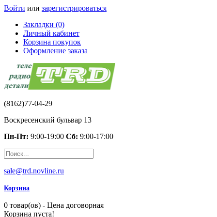
Войти
или
зарегистрироваться
Закладки (0)
Личный кабинет
Корзина покупок
Оформление заказа
(8162)77-04-29
Воскресенский бульвар 13
Пн-Пт:
9:00-19:00
Сб:
9:00-17:00
sale@trd.novline.ru
Корзина
0 товар(ов) - Цена договорная
Корзина пуста!