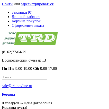
Войти
или
зарегистрироваться
Закладки (0)
Личный кабинет
Корзина покупок
Оформление заказа
(8162)77-04-29
Воскресенский бульвар 13
Пн-Пт:
9:00-19:00
Сб:
9:00-17:00
sale@trd.novline.ru
Корзина
0 товар(ов) - Цена договорная
Корзина пуста!