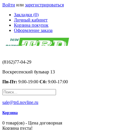
Войти
или
зарегистрироваться
Закладки (0)
Личный кабинет
Корзина покупок
Оформление заказа
(8162)77-04-29
Воскресенский бульвар 13
Пн-Пт:
9:00-19:00
Сб:
9:00-17:00
sale@trd.novline.ru
Корзина
0 товар(ов) - Цена договорная
Корзина пуста!