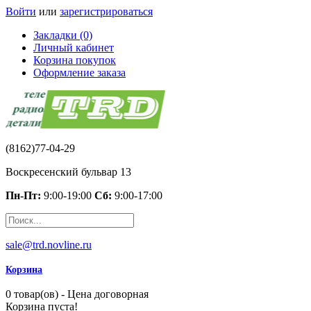
Войти
или
зарегистрироваться
Закладки (0)
Личный кабинет
Корзина покупок
Оформление заказа
(8162)77-04-29
Воскресенский бульвар 13
Пн-Пт:
9:00-19:00
Сб:
9:00-17:00
sale@trd.novline.ru
Корзина
0 товар(ов) - Цена договорная
Корзина пуста!