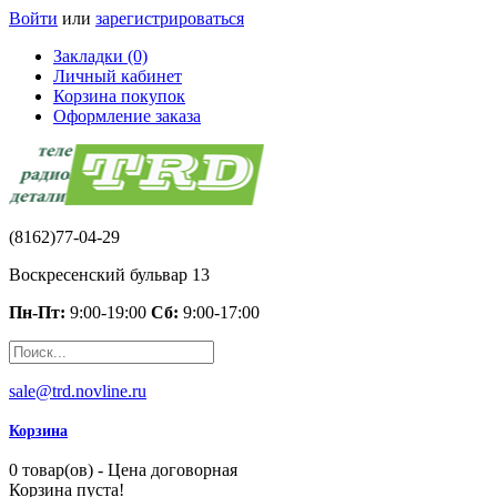
Войти
или
зарегистрироваться
Закладки (0)
Личный кабинет
Корзина покупок
Оформление заказа
(8162)77-04-29
Воскресенский бульвар 13
Пн-Пт:
9:00-19:00
Сб:
9:00-17:00
sale@trd.novline.ru
Корзина
0 товар(ов) - Цена договорная
Корзина пуста!