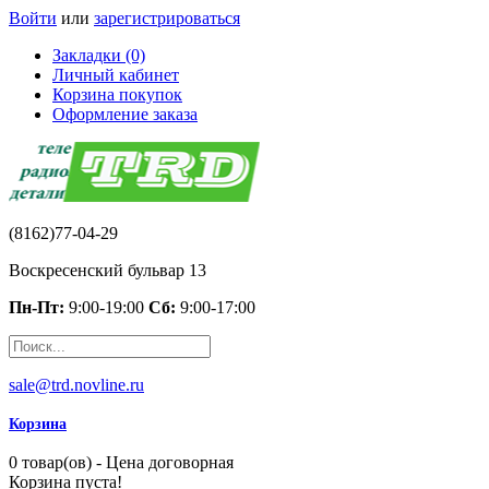
Войти
или
зарегистрироваться
Закладки (0)
Личный кабинет
Корзина покупок
Оформление заказа
(8162)77-04-29
Воскресенский бульвар 13
Пн-Пт:
9:00-19:00
Сб:
9:00-17:00
sale@trd.novline.ru
Корзина
0 товар(ов) - Цена договорная
Корзина пуста!